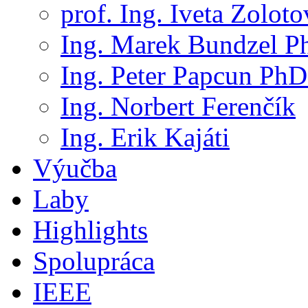
prof. Ing. Iveta Zolot
Ing. Marek Bundzel P
Ing. Peter Papcun PhD
Ing. Norbert Ferenčík
Ing. Erik Kajáti
Výučba
Laby
Highlights
Spolupráca
IEEE