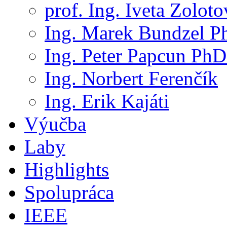
prof. Ing. Iveta Zolot
Ing. Marek Bundzel P
Ing. Peter Papcun PhD
Ing. Norbert Ferenčík
Ing. Erik Kajáti
Výučba
Laby
Highlights
Spolupráca
IEEE