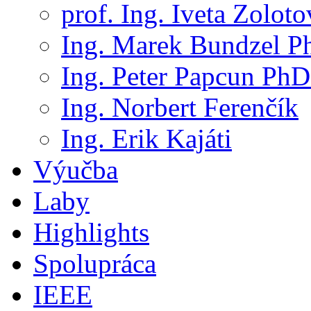
prof. Ing. Iveta Zolot
Ing. Marek Bundzel P
Ing. Peter Papcun PhD
Ing. Norbert Ferenčík
Ing. Erik Kajáti
Výučba
Laby
Highlights
Spolupráca
IEEE