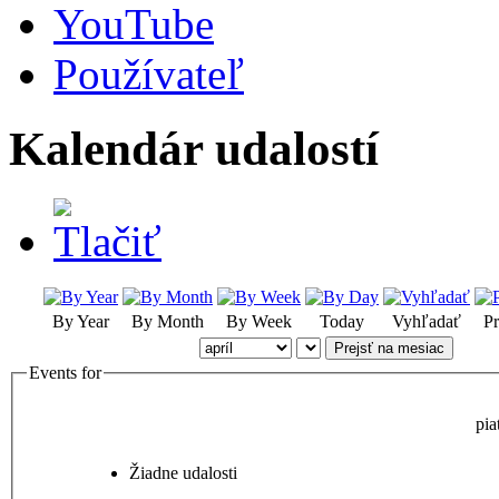
YouTube
Používateľ
Kalendár udalostí
By Year
By Month
By Week
Today
Vyhľadať
Pr
Prejsť na mesiac
Events for
pia
Žiadne udalosti