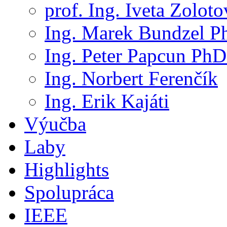
prof. Ing. Iveta Zolot
Ing. Marek Bundzel P
Ing. Peter Papcun PhD
Ing. Norbert Ferenčík
Ing. Erik Kajáti
Výučba
Laby
Highlights
Spolupráca
IEEE