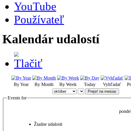
YouTube
Používateľ
Kalendár udalostí
By Year
By Month
By Week
Today
Vyhľadať
Pr
Prejsť na mesiac
Events for
ponde
Žiadne udalosti