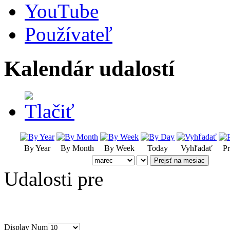
YouTube
Používateľ
Kalendár udalostí
By Year
By Month
By Week
Today
Vyhľadať
Pr
Prejsť na mesiac
Udalosti pre
Display Num