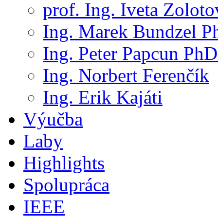
prof. Ing. Iveta Zolot
Ing. Marek Bundzel P
Ing. Peter Papcun PhD
Ing. Norbert Ferenčík
Ing. Erik Kajáti
Výučba
Laby
Highlights
Spolupráca
IEEE