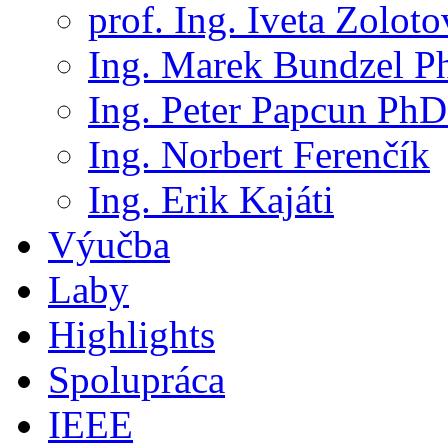
prof. Ing. Iveta Zolot
Ing. Marek Bundzel P
Ing. Peter Papcun PhD
Ing. Norbert Ferenčík
Ing. Erik Kajáti
Výučba
Laby
Highlights
Spolupráca
IEEE