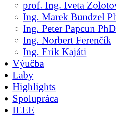
prof. Ing. Iveta Zolot
Ing. Marek Bundzel P
Ing. Peter Papcun PhD
Ing. Norbert Ferenčík
Ing. Erik Kajáti
Výučba
Laby
Highlights
Spolupráca
IEEE