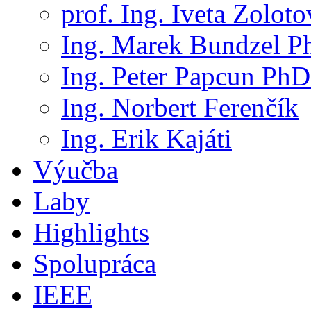
prof. Ing. Iveta Zolot
Ing. Marek Bundzel P
Ing. Peter Papcun PhD
Ing. Norbert Ferenčík
Ing. Erik Kajáti
Výučba
Laby
Highlights
Spolupráca
IEEE