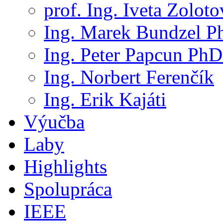
prof. Ing. Iveta Zolot
Ing. Marek Bundzel P
Ing. Peter Papcun PhD
Ing. Norbert Ferenčík
Ing. Erik Kajáti
Výučba
Laby
Highlights
Spolupráca
IEEE