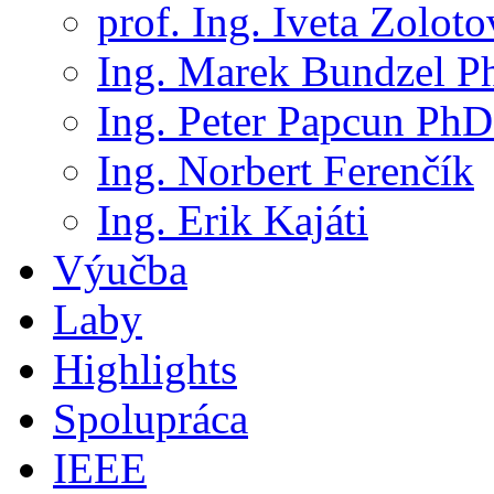
prof. Ing. Iveta Zolot
Ing. Marek Bundzel P
Ing. Peter Papcun PhD
Ing. Norbert Ferenčík
Ing. Erik Kajáti
Výučba
Laby
Highlights
Spolupráca
IEEE