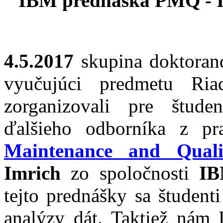
IBM prednáška PMQ - I
4.5.2017
skupina doktoran
vyučujúci predmetu Ria
zorganizovali pre štud
ďalšieho odborníka z p
Maintenance and Qual
Imrich
zo spoločnosti
IB
tejto prednášky sa študent
analýzy dát. Taktiež nám D