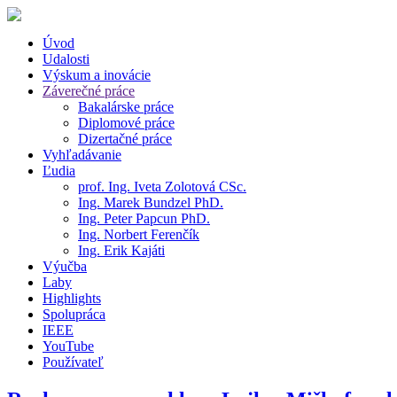
Úvod
Udalosti
Výskum a inovácie
Záverečné práce
Bakalárske práce
Diplomové práce
Dizertačné práce
Vyhľadávanie
Ľudia
prof. Ing. Iveta Zolotová CSc.
Ing. Marek Bundzel PhD.
Ing. Peter Papcun PhD.
Ing. Norbert Ferenčík
Ing. Erik Kajáti
Výučba
Laby
Highlights
Spolupráca
IEEE
YouTube
Používateľ