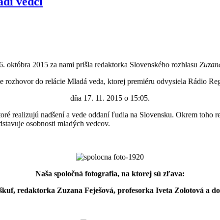
adí vedci
6. októbra 2015 za nami prišla redaktorka Slovenského rozhlasu
Zuzan
e rozhovor do relácie Mladá veda, ktorej premiéru odvysiela Rádio Re
dňa 17. 11. 2015 o 15:05.
ré realizujú nadšení a vede oddaní ľudia na Slovensku. Okrem toho re
redstavuje osobnosti mladých vedcov.
Naša spoločná fotografia, na ktorej sú zľava:
kuf, redaktorka Zuzana Feješová, profesorka Iveta Zolotová a 