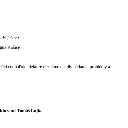
a Feješová
.
gina Košice
lácia odhaľuje niektoré neznáme detaily bádania, problémy a
doktorand Tomáš Lojka