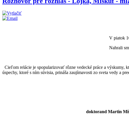
Rozhovor pre rozhlas - Lojka, Miškuf - ml
V piatok 1
Nahrali sm
Cieľom relácie je spopularizovať rôzne vedecké práce a výskumy, kto
úspechy, ktoré s ním súvisia, prináša zaujímavosti zo sveta vedy a p
doktorand Martin Miš