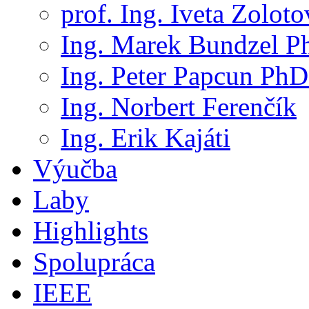
prof. Ing. Iveta Zolot
Ing. Marek Bundzel P
Ing. Peter Papcun PhD
Ing. Norbert Ferenčík
Ing. Erik Kajáti
Výučba
Laby
Highlights
Spolupráca
IEEE