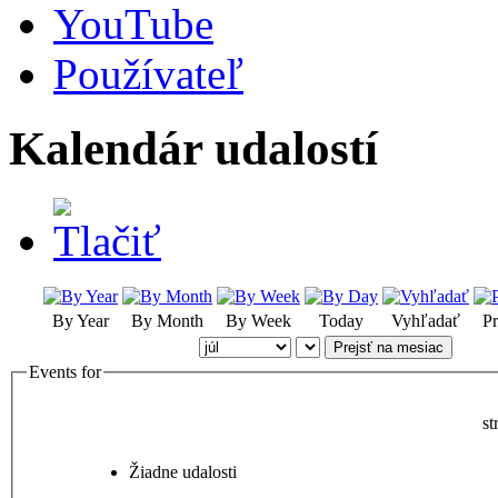
YouTube
Používateľ
Kalendár udalostí
By Year
By Month
By Week
Today
Vyhľadať
Pr
Prejsť na mesiac
Events for
st
Žiadne udalosti