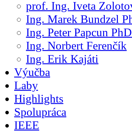
prof. Ing. Iveta Zolot
Ing. Marek Bundzel P
Ing. Peter Papcun PhD
Ing. Norbert Ferenčík
Ing. Erik Kajáti
Výučba
Laby
Highlights
Spolupráca
IEEE