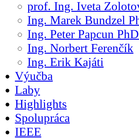
prof. Ing. Iveta Zolot
Ing. Marek Bundzel P
Ing. Peter Papcun PhD
Ing. Norbert Ferenčík
Ing. Erik Kajáti
Výučba
Laby
Highlights
Spolupráca
IEEE