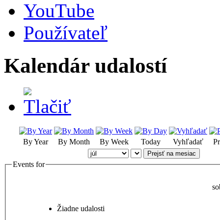
YouTube
Používateľ
Kalendár udalostí
By Year
By Month
By Week
Today
Vyhľadať
Pr
Prejsť na mesiac
Events for
so
Žiadne udalosti