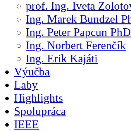
prof. Ing. Iveta Zolot
Ing. Marek Bundzel P
Ing. Peter Papcun PhD
Ing. Norbert Ferenčík
Ing. Erik Kajáti
Výučba
Laby
Highlights
Spolupráca
IEEE