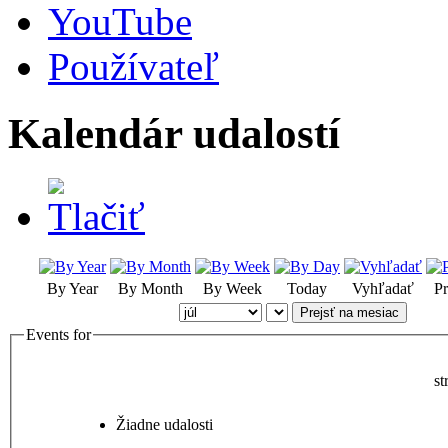
YouTube
Používateľ
Kalendár udalostí
By Year
By Month
By Week
Today
Vyhľadať
Pr
Prejsť na mesiac
Events for
st
Žiadne udalosti