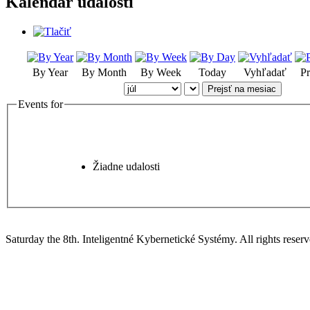
Kalendár udalostí
By Year
By Month
By Week
Today
Vyhľadať
Pr
Prejsť na mesiac
Events for
Žiadne udalosti
Saturday the 8th. Inteligentné Kybernetické Systémy.
All rights reserv