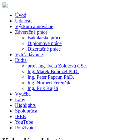
Úvod
Udalosti
Výskum a inovácie
Záverečné práce
Bakalárske práce
Diplomové práce
Dizertačné práce
Vyhľadávanie
Ľudia
prof. Ing. Iveta Zolotová CSc.
Ing. Marek Bundzel PhD.
Ing. Peter Papcun PhD.
Ing. Norbert Ferenčík
Ing. Erik Kajáti
Výučba
Laby
Highlights
Spolupráca
IEEE
YouTube
Používateľ