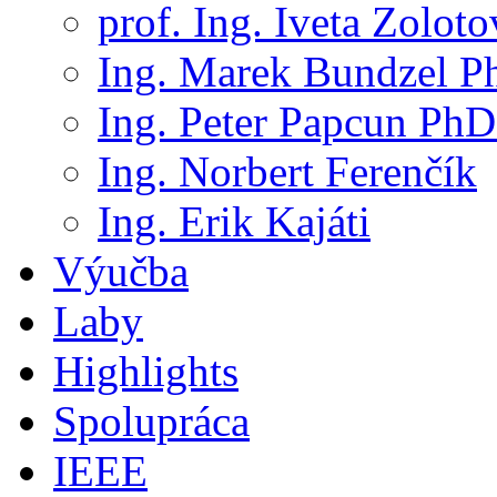
prof. Ing. Iveta Zolot
Ing. Marek Bundzel P
Ing. Peter Papcun PhD
Ing. Norbert Ferenčík
Ing. Erik Kajáti
Výučba
Laby
Highlights
Spolupráca
IEEE