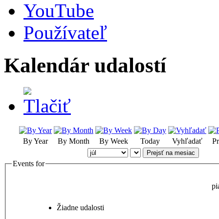
YouTube
Používateľ
Kalendár udalostí
By Year
By Month
By Week
Today
Vyhľadať
Pr
Prejsť na mesiac
Events for
pi
Žiadne udalosti