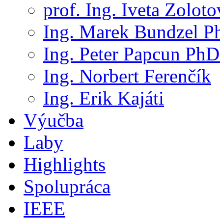
prof. Ing. Iveta Zolot
Ing. Marek Bundzel P
Ing. Peter Papcun PhD
Ing. Norbert Ferenčík
Ing. Erik Kajáti
Výučba
Laby
Highlights
Spolupráca
IEEE