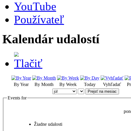
YouTube
Používateľ
Kalendár udalostí
By Year
By Month
By Week
Today
Vyhľadať
Pr
Prejsť na mesiac
Events for
pon
Žiadne udalosti