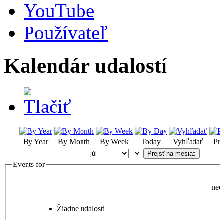
YouTube
Používateľ
Kalendár udalostí
By Year
By Month
By Week
Today
Vyhľadať
Pr
Prejsť na mesiac
Events for
ne
Žiadne udalosti