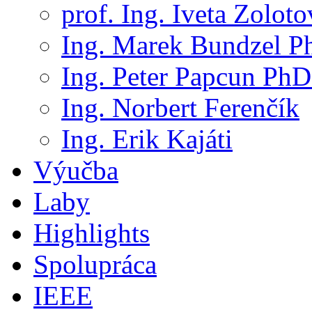
prof. Ing. Iveta Zolot
Ing. Marek Bundzel P
Ing. Peter Papcun PhD
Ing. Norbert Ferenčík
Ing. Erik Kajáti
Výučba
Laby
Highlights
Spolupráca
IEEE