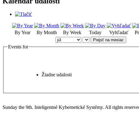
Kalendár udalostí
By Year
By Month
By Week
Today
Vyhľadať
Pr
Prejsť na mesiac
Events for
Žiadne udalosti
Sunday the 9th. Inteligentné Kybernetické Systémy.
All rights reserve