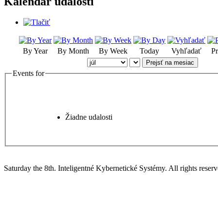
Kalendár udalostí
By Year
By Month
By Week
Today
Vyhľadať
Pr
Prejsť na mesiac
Events for
Žiadne udalosti
Saturday the 8th. Inteligentné Kybernetické Systémy.
All rights reserv