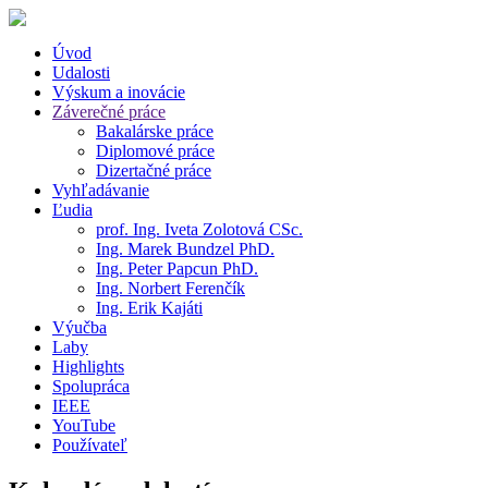
Úvod
Udalosti
Výskum a inovácie
Záverečné práce
Bakalárske práce
Diplomové práce
Dizertačné práce
Vyhľadávanie
Ľudia
prof. Ing. Iveta Zolotová CSc.
Ing. Marek Bundzel PhD.
Ing. Peter Papcun PhD.
Ing. Norbert Ferenčík
Ing. Erik Kajáti
Výučba
Laby
Highlights
Spolupráca
IEEE
YouTube
Používateľ