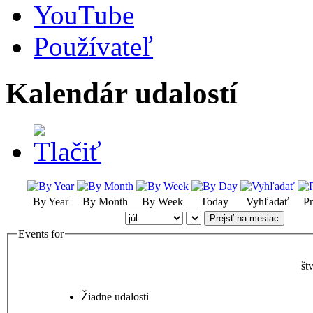
YouTube
Používateľ
Kalendár udalostí
By Year
By Month
By Week
Today
Vyhľadať
Pr
Prejsť na mesiac
Events for
št
Žiadne udalosti