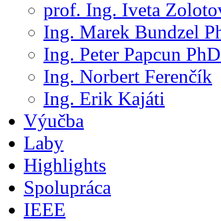
prof. Ing. Iveta Zolot
Ing. Marek Bundzel P
Ing. Peter Papcun PhD
Ing. Norbert Ferenčík
Ing. Erik Kajáti
Výučba
Laby
Highlights
Spolupráca
IEEE