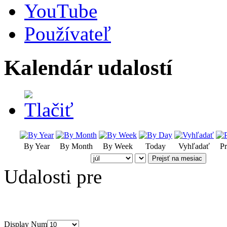
YouTube
Používateľ
Kalendár udalostí
By Year
By Month
By Week
Today
Vyhľadať
Pr
Prejsť na mesiac
Udalosti pre
Display Num