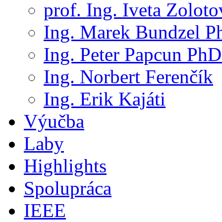
prof. Ing. Iveta Zolot
Ing. Marek Bundzel P
Ing. Peter Papcun PhD
Ing. Norbert Ferenčík
Ing. Erik Kajáti
Výučba
Laby
Highlights
Spolupráca
IEEE